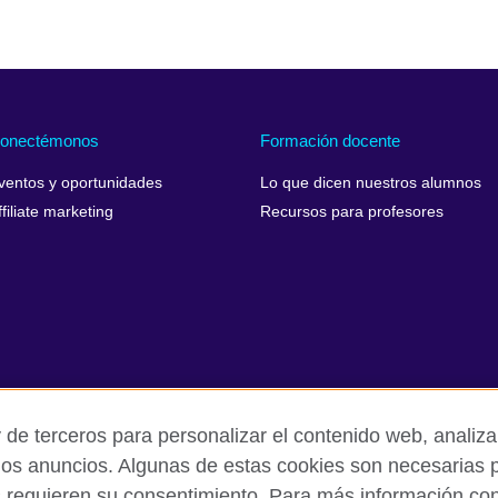
onectémonos
Formación docente
ventos y oportunidades
Lo que dicen nuestros alumnos
ffiliate marketing
Recursos para profesores
 de terceros para personalizar el contenido web, analizar
los anuncios. Algunas de estas cookies son necesarias p
s requieren su consentimiento. Para más información cons
rivacidad y condiciones de uso
Cookies
Mapa del sitio