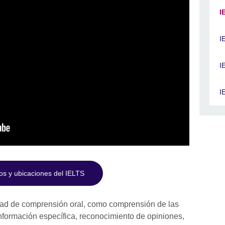
I
I
I
I
ios y ubicaciones del IELTS
idad de comprensión oral, como comprensión de las
nformación específica, reconocimiento de opiniones,