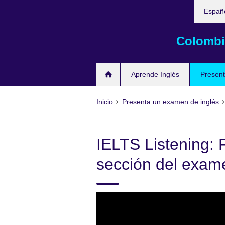
Elija
Skip
Españ
su
to
idioma
main
Colombi
content
Aprende Inglés
Present
Inicio
Presenta un examen de inglés
IELTS Listening: 
sección del exam