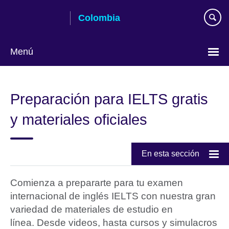
Skip
Colombia
to
main
content
Menú
Elija
su
Preparación para IELTS gratis
idioma
y materiales oficiales
En esta sección
Comienza a prepararte para tu examen
internacional de inglés IELTS con nuestra gran
variedad de materiales de estudio en
línea. Desde videos, hasta cursos y simulacros