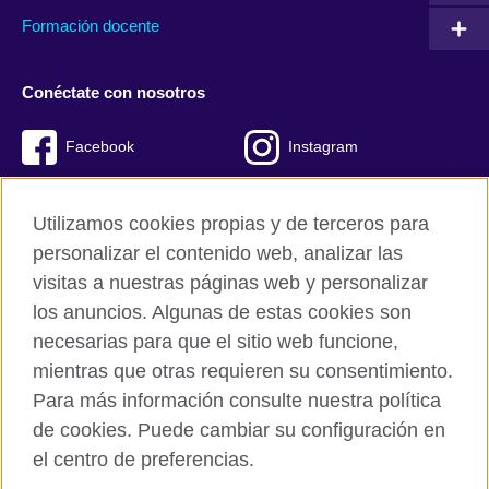
Formación docente
Conéctate con nosotros
Facebook
Instagram
Twitter
Youtube
Utilizamos cookies propias y de terceros para
TikTok
personalizar el contenido web, analizar las
visitas a nuestras páginas web y personalizar
los anuncios. Algunas de estas cookies son
necesarias para que el sitio web funcione,
British Council global
mientras que otras requieren su consentimiento.
Políticas de privacidad y condiciones de uso
Para más información consulte nuestra política
Cookies
de cookies. Puede cambiar su configuración en
Mapa del sitio
el centro de preferencias.