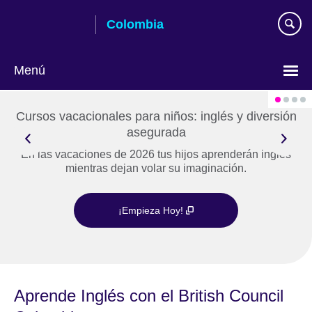
Skip
Colombia
to
main
content
Menú
Elija
su
Cursos vacacionales para niños: inglés y diversión
idioma
asegurada
En las vacaciones de 2026 tus hijos aprenderán inglés
mientras dejan volar su imaginación.
¡Empieza Hoy!
Aprende Inglés con el British Council