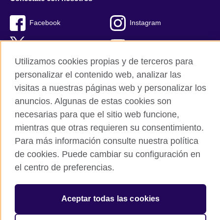
Facebook
Instagram
Twitter
Youtube
Utilizamos cookies propias y de terceros para
TikTok
personalizar el contenido web, analizar las
visitas a nuestras páginas web y personalizar los
anuncios. Algunas de estas cookies son
necesarias para que el sitio web funcione,
British Council global
mientras que otras requieren su consentimiento.
Políticas de privacidad y condiciones de uso
Para más información consulte nuestra política
Cookies
de cookies. Puede cambiar su configuración en
Mapa del sitio
el centro de preferencias.
© 2026 British Council
The United Kingdom’s international organisation for cultural
Aceptar todas las cookies
relations and educational opportunities.
A registered charity: 209131 (England and Wales) SC037733