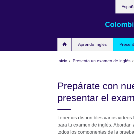
Elija
Skip
Españ
su
to
idioma
main
Colombi
content
Aprende Inglés
Present
Inicio
Presenta un examen de inglés
Prepárate con nu
presentar el exam
Tenemos disponibles varios videos 
para tu examen de inglés. Abordan a
todos los componentes de la prueba