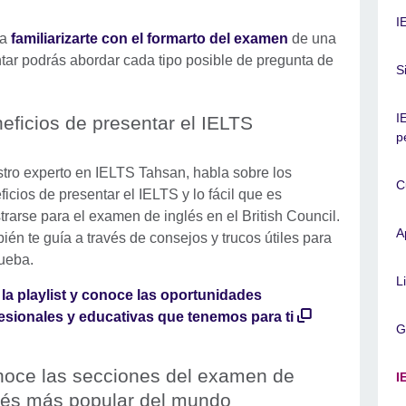
I
 a
familiarizarte con el formarto del examen
de una
ntar podrás abordar cada tipo posible de pregunta de
S
I
eficios de presentar el IELTS
p
tro experto en IELTS Tahsan, habla sobre los
C
ficios de presentar el IELTS y lo fácil que es
strarse para el examen de inglés en el British Council.
A
ién te guía a través de consejos y trucos útiles para
rueba.
L
 la playlist y conoce las oportunidades
esionales y educativas que tenemos para ti
G
oce las secciones del examen de
I
lés más popular del mundo