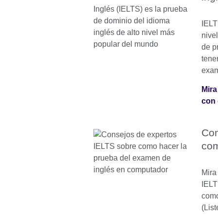
IELT
nive
de p
tene
exa
Mira
con 
Con
com
Mira
IELT
como
(List