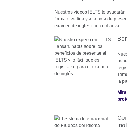
Nuestros videos IELTS te ayudarán
forma divertida y a la hora de prese
examen de inglés con confianza.
Ben
Nues
bene
regi
Tamb
la p
Mira
prof
Con
ing