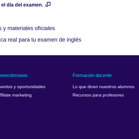
 el día del examen.
 y materiales oficiales
ica real para tu examen de inglés
onectémonos
Formación docente
ventos y oportunidades
Lo que dicen nuestros alumnos
ffiliate marketing
Recursos para profesores