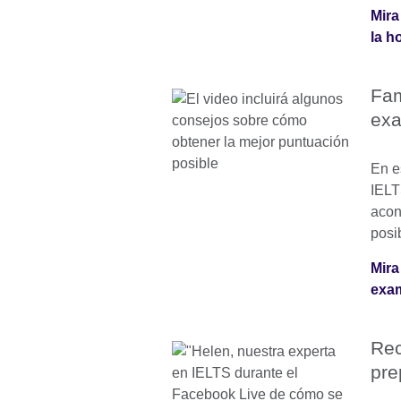
Mira
la h
Fam
ex
En e
IELT
acon
posi
Mira
exam
Rec
pre