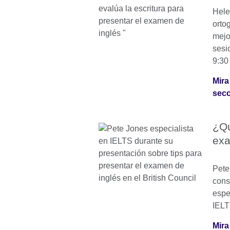
Hele
ortog
mejo
sesi
9:30
Mira
secc
¿Qu
ex
Pete
cons
espe
IELT
Mira