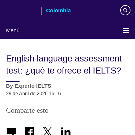
Skip
Colombia
to
main
content
Menú
Elija
su
English language assessment
idioma
test: ¿qué te ofrece el IELTS?
By
Experto IELTS
29 de Abril de 2026 16:16
Comparte esto