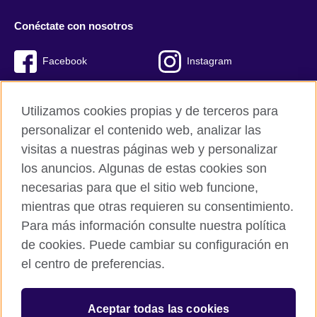
Conéctate con nosotros
Facebook
Instagram
Twitter
Youtube
Utilizamos cookies propias y de terceros para
TikTok
personalizar el contenido web, analizar las
visitas a nuestras páginas web y personalizar
los anuncios. Algunas de estas cookies son
necesarias para que el sitio web funcione,
British Council global
mientras que otras requieren su consentimiento.
Políticas de privacidad y condiciones de uso
Para más información consulte nuestra política
Cookies
de cookies. Puede cambiar su configuración en
Mapa del sitio
el centro de preferencias.
© 2026 British Council
Aceptar todas las cookies
The United Kingdom’s international organisation for cultural