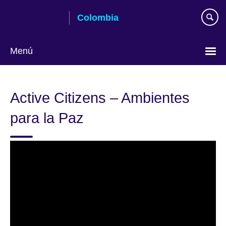
Skip
Colombia
to
main
content
Menú
Elija
su
Active Citizens – Ambientes
idioma
para la Paz