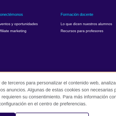
onectémonos
Formación docente
ventos y oportunidades
Lo que dicen nuestros alumnos
ffiliate marketing
Recursos para profesores
 de terceros para personalizar el contenido web, analizar
los anuncios. Algunas de estas cookies son necesarias p
s requieren su consentimiento. Para más información cons
rivacidad y condiciones de uso
Cookies
Mapa del sitio
onfiguración en el centro de preferencias.
sation for cultural relations and educational opportunities.