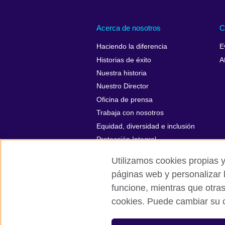
Acerca de nosotros
C
Haciendo la diferencia
E
Historias de éxito
A
Nuestra historia
Nuestro Director
Oficina de prensa
Trabaja con nosotros
Equidad, diversidad e inclusión
Protección Integral
Utilizamos cookies propias y
páginas web y personalizar 
funcione, mientras que otra
British Council global
Políticas de p
cookies. Puede cambiar su c
© 2026 British Council
The United Kingdom’s international organi