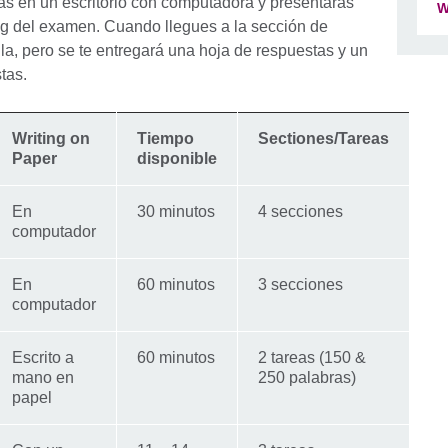
rás en un escritorio con computadora y presentarás
W
ng del examen. Cuando llegues a la sección de
alla, pero se te entregará una hoja de respuestas y un
tas.
Writing on
Tiempo
Sectiones/Tareas
Paper
disponible
En
30 minutos
4 secciones
computador
En
60 minutos
3 secciones
computador
Escrito a
60 minutos
2 tareas (150 &
mano en
250 palabras)
papel