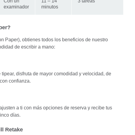
Con un
11 – 14
3 tareas
examinador
minutos
per?
 Paper), obtienes todos los beneficios de nuestro
didad de escribir a mano:
ue tipear, disfruta de mayor comodidad y velocidad, de
con confianza.
justen a ti con más opciones de reserva y recibe tus
inco días.
ll Retake