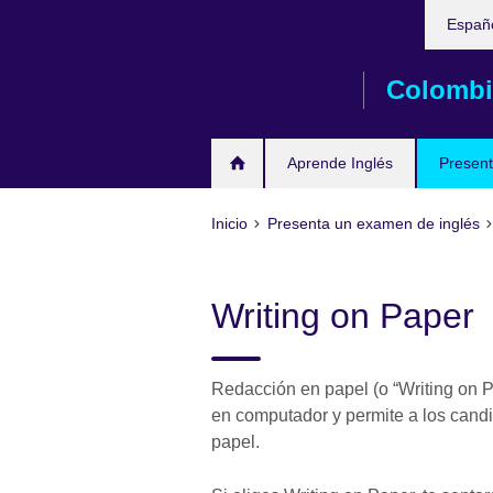
Elija
Skip
Españ
su
to
idioma
main
Colombi
content
Aprende Inglés
Present
Inicio
Presenta un examen de inglés
Writing on Paper
Redacción en papel (o “Writing on 
en computador y permite a los candi
papel.