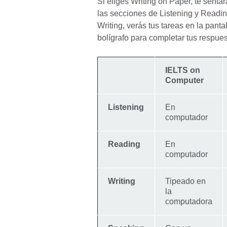
Si eliges Writing on Paper, te senta
las secciones de Listening y Readi
Writing, verás tus tareas en la pant
bolígrafo para completar tus respues
IELTS on
Computer
Listening
En
computador
Reading
En
computador
Writing
Tipeado en
la
computadora