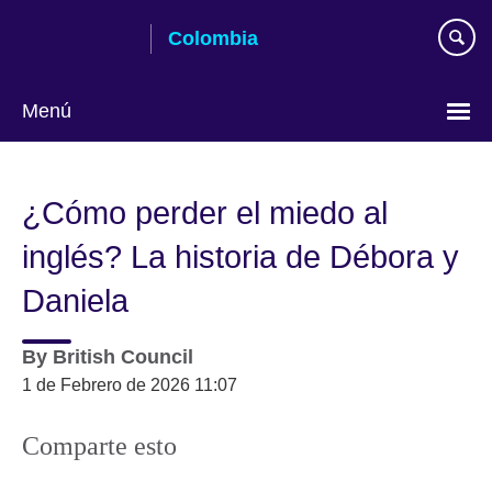
Skip
Colombia
to
main
content
Menú
Elija
su
¿Cómo perder el miedo al
idioma
inglés? La historia de Débora y
Daniela
By
British Council
1 de Febrero de 2026 11:07
Comparte esto