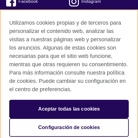
Facebook
Instagram
Twitter
Youtube
Utilizamos cookies propias y de terceros para
TikTok
personalizar el contenido web, analizar las
visitas a nuestras páginas web y personalizar
los anuncios. Algunas de estas cookies son
necesarias para que el sitio web funcione,
British Council global
mientras que otras requieren su consentimiento.
Políticas de privacidad y condiciones de uso
Para más información consulte nuestra política
Cookies
de cookies. Puede cambiar su configuración en
Mapa del sitio
el centro de preferencias.
© 2026 British Council
Aceptar todas las cookies
The United Kingdom’s international organisation for cultural
relations and educational opportunities.
A registered charity: 209131 (England and Wales) SC037733
Configuración de cookies
(Scotland).