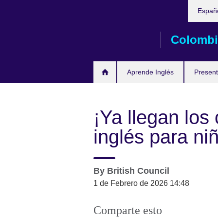
Elija
Skip
Españ
su
to
idioma
main
Colombi
content
Aprende Inglés
Present
¡Ya llegan los
inglés para ni
By
British Council
1 de Febrero de 2026 14:48
Comparte esto