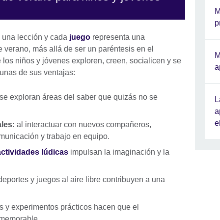
M
p
s una lección y cada
juego
representa una
e verano, más allá de ser un paréntesis en el
M
los niños y jóvenes exploren, creen, socialicen y se
a
unas de sus ventajas:
se exploran áreas del saber que quizás no se
L
a
e
les:
al interactuar con nuevos compañeros,
unicación y trabajo en equipo.
actividades lúdicas
impulsan la imaginación y la
deportes y juegos al aire libre contribuyen a una
es y experimentos prácticos hacen que el
 memorable.