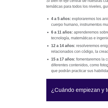
Si bien el eje central de nuestras c
temáticas para todos los niveles, g
4 a 5 años:
exploraremos los ani
cuerpo humano, instrumentos mus
6 a 11 años:
aprenderemos sobre 
tecnología, matemáticas e ingeni
12 a 14 años:
resolveremos eni
relacionados con código, la crea
15 a 17 años:
fomentaremos la cr
diferentes contenidos, como fotog
que podrán practicar sus habili
¿Cuándo empiezan y 