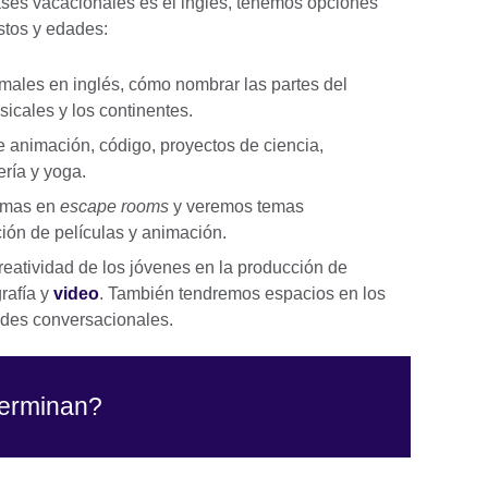
lases vacacionales es el inglés, tenemos opciones
ustos y edades:
males en inglés, cómo nombrar las partes del
icales y los continentes.
animación, código, proyectos de ciencia,
ería y yoga.
gmas en
escape rooms
y veremos temas
ción de películas y animación.
eatividad de los jóvenes en la producción de
rafía y
video
. También tendremos espacios en los
dades conversacionales.
terminan?