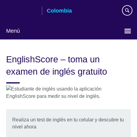
Skip
Colombia
to
main
content
Menú
Elija
su
EnglishScore – toma un
idioma
examen de inglés gratuito
Realiza un test de inglés en tu celular y descubre tu
nivel ahora