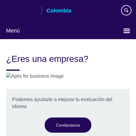
Skip
Colombia
to
main
content
Menú
Elija
su
¿Eres una empresa?
idioma
Podemos ayudarte a mejorar tu evaluación del
idioma
Contáctanos