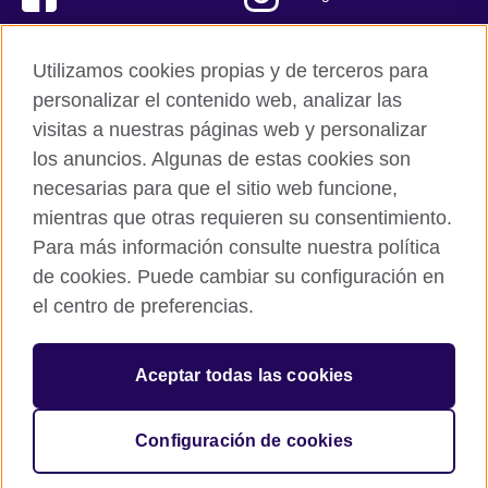
Twitter
Youtube
Utilizamos cookies propias y de terceros para
TikTok
personalizar el contenido web, analizar las
visitas a nuestras páginas web y personalizar
los anuncios. Algunas de estas cookies son
necesarias para que el sitio web funcione,
British Council global
mientras que otras requieren su consentimiento.
Políticas de privacidad y condiciones de uso
Para más información consulte nuestra política
Cookies
de cookies. Puede cambiar su configuración en
Mapa del sitio
el centro de preferencias.
© 2026 British Council
Aceptar todas las cookies
The United Kingdom’s international organisation for cultural
relations and educational opportunities.
A registered charity: 209131 (England and Wales) SC037733
Configuración de cookies
(Scotland).