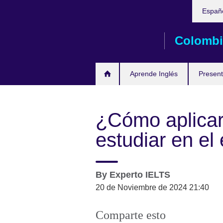
Elija
Skip
Españ
su
to
idioma
main
Colombi
content
Aprende Inglés
Present
¿Cómo aplicar
estudiar en el
By
Experto IELTS
20 de Noviembre de 2024 21:40
Comparte esto