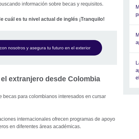
buscando información sobre becas y requisitos.
M
p
e cuál es tu nivel actual de inglés ¡Tranquilo!
M
a
on nosotros y asegura tu futuro en el exterior
L
a
 el extranjero desde Colombia
e
e becas para colombianos interesados en cursar
aciones internacionales ofrecen programas de apoyo
eros en diferentes áreas académicas.