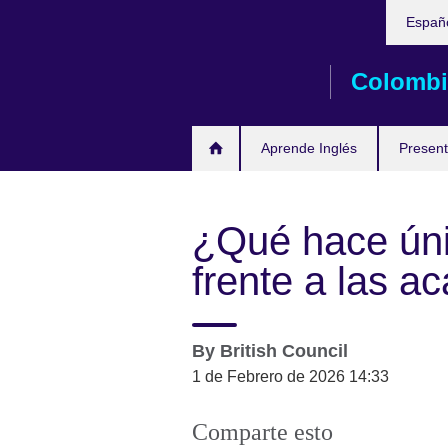
Elija
Skip
Españ
su
to
idioma
main
Colombi
content
Aprende Inglés
Present
¿Qué hace únic
frente a las a
By
British Council
1 de Febrero de 2026 14:33
Comparte esto