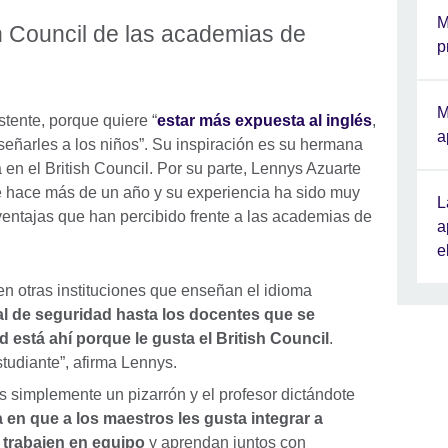
M
sh Council de las academias de
p
M
stente, porque quiere “
estar más expuesta al inglés
,
a
señarles a los niños”. Su inspiración es su hermana
en el British Council. Por su parte, Lennys Azuarte
de hace más de un año y su experiencia ha sido muy
L
entajas que han percibido frente a las academias de
a
e
n otras instituciones que enseñan el idioma
nal de seguridad hasta los docentes que se
d está ahí porque le gusta el British Council
.
estudiante”, afirma Lennys.
 simplemente un pizarrón y el profesor dictándote
en que a los maestros les gusta integrar a
 trabajen en equipo
y aprendan juntos con