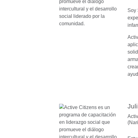
Soy 
expe
infa
Acti
apli
soli
arma
crea
ayud
Jul
Acti
(Nar