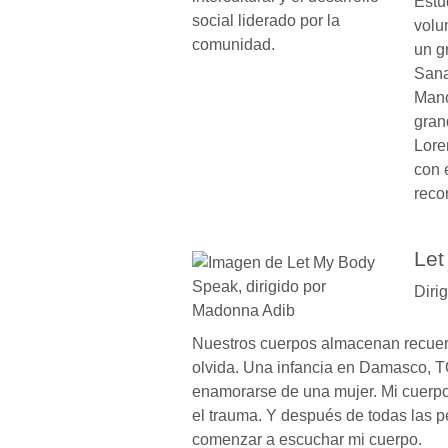
Estu
volu
un g
Sana
Mano
gran
Lore
con e
reco
Let
Diri
Nuestros cuerpos almacenan recuer
olvida. Una infancia en Damasco, TO
enamorarse de una mujer. Mi cuerp
el trauma. Y después de todas las p
comenzar a escuchar mi cuerpo.