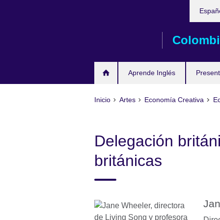
Elija
Skip
Españ
su
to
idioma
main
Colombi
content
Aprende Inglés
Present
Inicio
Artes
Economía Creativa
Ec
Delegación británi
británicas
Jan
Dire