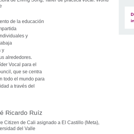
e
D
i
nto de la educación
mpartida
individuales y
rabaja
 y
us alrededores.
er Vocal para el
uncil, que se centra
en todo el mundo para
idad a través del
é Ricardo Ruíz
ve Citizen de Cali asignado a El Castillo (Meta),
ersidad del Valle