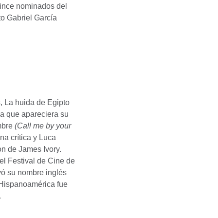
uince nominados del
o Gabriel García
, La huida de Egipto
 a que apareciera su
mbre
(Call me by your
na crítica y Luca
on de James Ivory.
l Festival de Cine de
ó su nombre inglés
 Hispanoamérica fue
.