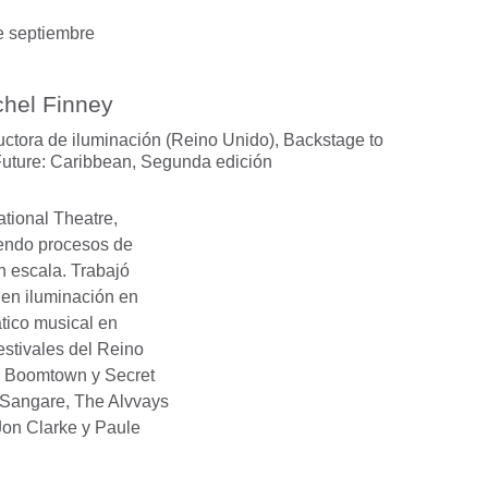
e septiembre
hel Finney
ructora de iluminación (Reino Unido), Backstage to
Future: Caribbean,
Segunda edición
tional Theatre,
tiendo procesos de
n escala. Trabajó
 en iluminación en
ico musical en
estivales del Reino
y, Boomtown y Secret
 Sangare, The Alvvays
Jon Clarke y Paule