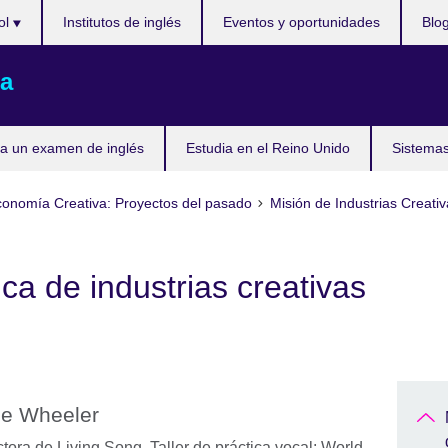
ol
Institutos de inglés
Eventos y oportunidades
Blo
a
a un examen de inglés
Estudia en el Reino Unido
Sistemas
onomía Creativa: Proyectos del pasado
Misión de Industrias Creati
ca de industrias creativas
e Wheeler
ctora de Living Song,
Taller de práctica vocal: World