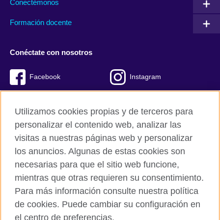
Conectémonos
Formación docente
Conéctate con nosotros
Facebook
Instagram
Twitter
Youtube
Utilizamos cookies propias y de terceros para
TikTok
personalizar el contenido web, analizar las
visitas a nuestras páginas web y personalizar
los anuncios. Algunas de estas cookies son
necesarias para que el sitio web funcione,
British Council global
mientras que otras requieren su consentimiento.
Políticas de privacidad y condiciones de uso
Para más información consulte nuestra política
Cookies
de cookies. Puede cambiar su configuración en
Mapa del sitio
el centro de preferencias.