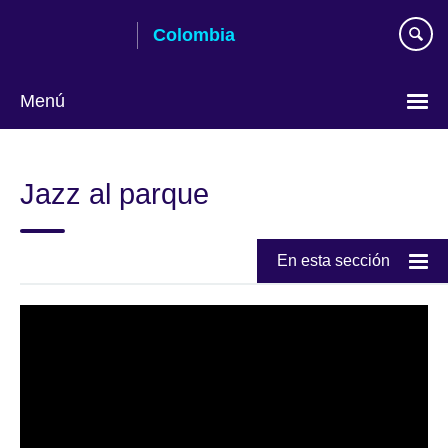
Skip
Colombia
to
main
content
Menú
Elija
su
Jazz al parque
idioma
En esta sección