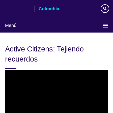
Skip
Colombia
to
main
content
Menú
Elija
su
Active Citizens: Tejiendo
idioma
recuerdos