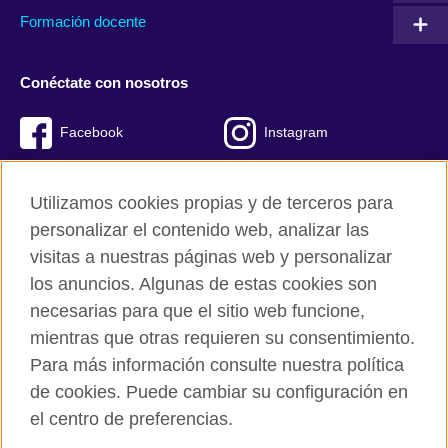
Formación docente
Conéctate con nosotros
Facebook
Instagram
Twitter
Youtube
Utilizamos cookies propias y de terceros para
TikTok
personalizar el contenido web, analizar las
visitas a nuestras páginas web y personalizar
los anuncios. Algunas de estas cookies son
necesarias para que el sitio web funcione,
British Council global
mientras que otras requieren su consentimiento.
Políticas de privacidad y condiciones de uso
Para más información consulte nuestra política
Cookies
de cookies. Puede cambiar su configuración en
Mapa del sitio
el centro de preferencias.