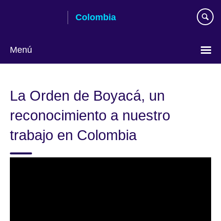
Skip
Colombia
to
main
content
Menú
Elija
su
La Orden de Boyacá, un
idioma
reconocimiento a nuestro
trabajo en Colombia