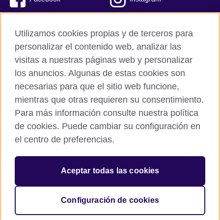
Twitter
Youtube
Utilizamos cookies propias y de terceros para
TikTok
personalizar el contenido web, analizar las
visitas a nuestras páginas web y personalizar
los anuncios. Algunas de estas cookies son
necesarias para que el sitio web funcione,
British Council global
mientras que otras requieren su consentimiento.
Políticas de privacidad y condiciones de uso
Para más información consulte nuestra política
Cookies
de cookies. Puede cambiar su configuración en
Mapa del sitio
el centro de preferencias.
© 2026 British Council
Aceptar todas las cookies
The United Kingdom’s international organisation for cultural
relations and educational opportunities.
A registered charity: 209131 (England and Wales) SC037733
Configuración de cookies
(Scotland).