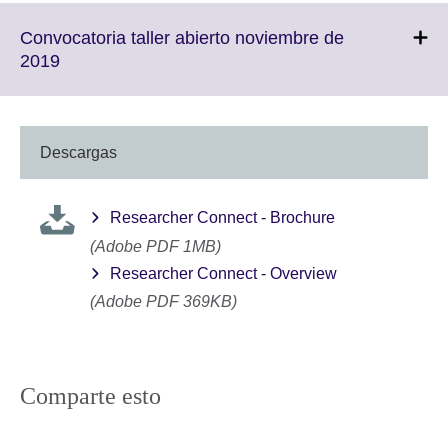
Convocatoria taller abierto noviembre de
Click
2019
to
expand.
More
information
Descargas
available.
Researcher Connect - Brochure
(Adobe PDF 1MB)
Researcher Connect - Overview
(Adobe PDF 369KB)
Comparte esto