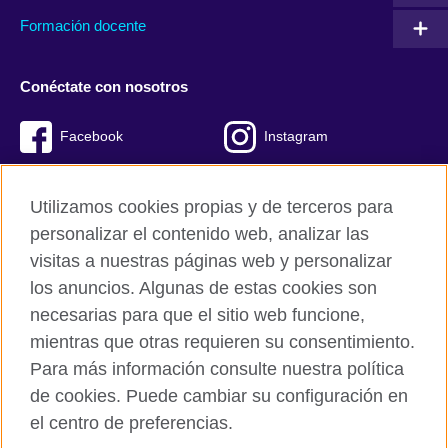
Formación docente
Conéctate con nosotros
Facebook
Instagram
Twitter
Youtube
Utilizamos cookies propias y de terceros para
TikTok
personalizar el contenido web, analizar las
visitas a nuestras páginas web y personalizar
los anuncios. Algunas de estas cookies son
necesarias para que el sitio web funcione,
British Council global
mientras que otras requieren su consentimiento.
Políticas de privacidad y condiciones de uso
Para más información consulte nuestra política
Cookies
de cookies. Puede cambiar su configuración en
Mapa del sitio
el centro de preferencias.