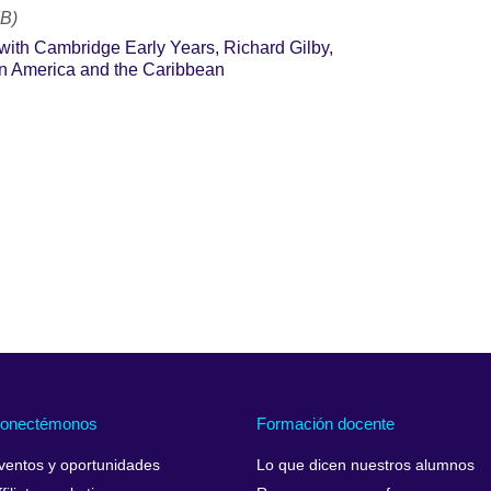
MB)
is with Cambridge Early Years, Richard Gilby,
tin America and the Caribbean
onectémonos
Formación docente
ventos y oportunidades
Lo que dicen nuestros alumnos