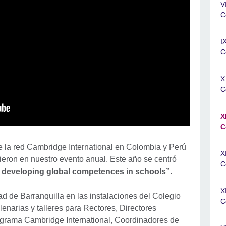
V
C
I
C
X
C
X
C
e la red Cambridge International en Colombia y Perú
X
nieron en nuestro evento anual. Este año se centró
C
, developing global competences in schools”.
X
ad de Barranquilla en las instalaciones del Colegio
C
lenarias y talleres para Rectores, Directores
grama Cambridge International, Coordinadores de