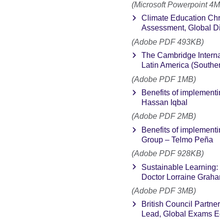
(Microsoft Powerpoint 4
Climate Education Chr
Assessment, Global Di
(Adobe PDF 493KB)
The Cambridge Interna
Latin America (Southe
(Adobe PDF 1MB)
Benefits of implementi
Hassan Iqbal
(Adobe PDF 2MB)
Benefits of implementi
Group – Telmo Peña
(Adobe PDF 928KB)
Sustainable Learning: 
Doctor Lorraine Graha
(Adobe PDF 3MB)
British Council Partn
Lead, Global Exams Ed