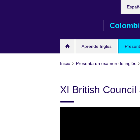
Elija
Skip
Españ
su
to
idioma
main
Colombi
content
Aprende Inglés
Present
Inicio
Presenta un examen de inglés
XI British Counci