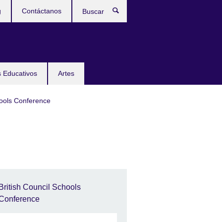
g
Contáctanos
Buscar
 Educativos
Artes
hools Conference
British Council Schools
Conference