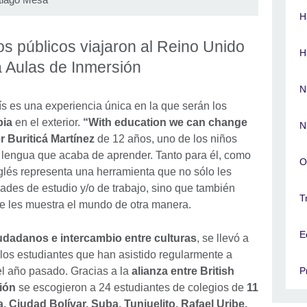
H
os públicos viajaron al Reino Unido
H
 Aulas de Inmersión
N
ís es una experiencia única en la que serán los
bia
en el exterior.
“With education we can change
N
r Buriticá Martínez
de 12 años, uno de los niños
a lengua que acaba de aprender. Tanto para él, como
O
glés representa una herramienta que no sólo les
dades de estudio y/o de trabajo, sino que también
T
 les muestra el mundo de otra manera.
E
udadanos e intercambio entre culturas
, se llevó a
los estudiantes que han asistido regularmente a
l año pasado. Gracias a la
alianza entre British
P
ión
se escogieron a 24 estudiantes de colegios de
11
Ciudad Bolívar, Suba, Tunjuelito, Rafael Uribe,