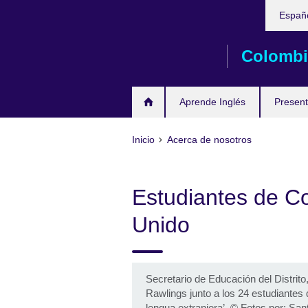
Elija
Skip
Españ
su
to
idioma
main
Colombi
content
Aprende Inglés
Present
Inicio
Acerca de nosotros
Estudiantes de Co
Unido
Secretario de Educación del Distrito
Rawlings junto a los 24 estudiantes
lengua extranjera’
©
Fotos por: San