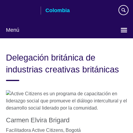
Skip
Colombia
to
main
content
Menú
Elija
su
Delegación británica de
idioma
industrias creativas británicas
Carmen Elvira Brigard
Facilitadora Active Citizens,
Bogotá