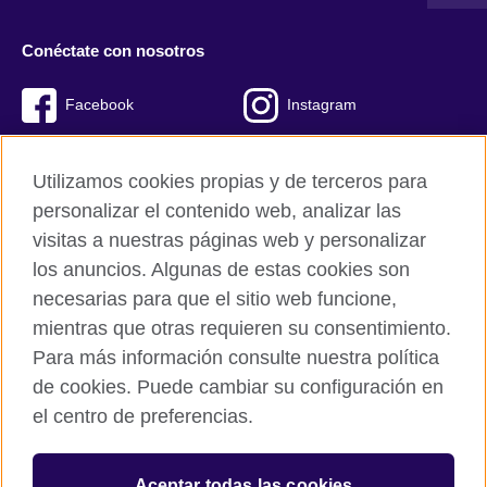
Conéctate con nosotros
Facebook
Instagram
Twitter
Youtube
Utilizamos cookies propias y de terceros para
TikTok
personalizar el contenido web, analizar las
visitas a nuestras páginas web y personalizar
los anuncios. Algunas de estas cookies son
necesarias para que el sitio web funcione,
British Council global
mientras que otras requieren su consentimiento.
Políticas de privacidad y condiciones de uso
Para más información consulte nuestra política
Cookies
de cookies. Puede cambiar su configuración en
Mapa del sitio
el centro de preferencias.
© 2026 British Council
Aceptar todas las cookies
The United Kingdom’s international organisation for cultural