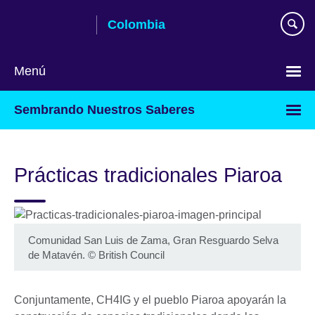
Skip
Colombia
to
main
content
Menú
Elija
Sembrando Nuestros Saberes
su
idioma
Prácticas tradicionales Piaroa
Comunidad San Luis de Zama, Gran Resguardo Selva
de Matavén.
©
British Council
Conjuntamente, CH4IG y el pueblo Piaroa apoyarán la