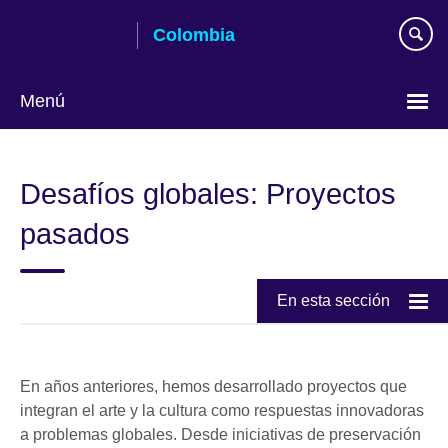
Skip
Colombia
to
main
content
Menú
Elija
su
Desafíos globales: Proyectos
idioma
pasados
En esta sección
En años anteriores, hemos desarrollado proyectos que
integran el arte y la cultura como respuestas innovadoras
a problemas globales. Desde iniciativas de preservación