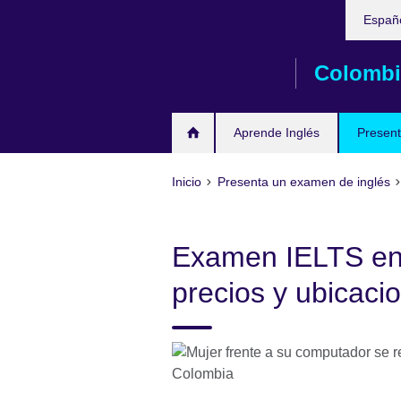
Elija
Skip
Españ
su
to
idioma
main
Colombi
content
Aprende Inglés
Present
Inicio
Presenta un examen de inglés
Examen IELTS en 
precios y ubicaci