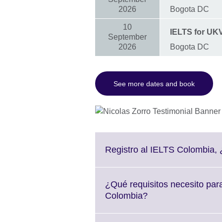
2026
Bogota DC
10
IELTS for UKVI
September
2026
Bogota DC
See more dates and book
Registro al IELTS Colombia,
¿Qué requisitos necesito par
Click
Colombia?
to
expand.