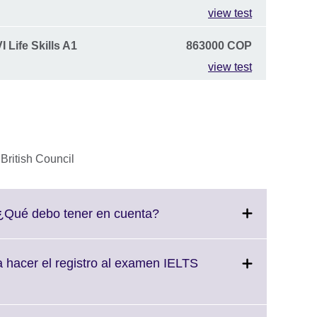
view test
 Life Skills A1
863000 COP
view test
Click
 ¿Qué debo tener en cuenta?
to
expand.
More
a hacer el registro al examen IELTS
information
available.