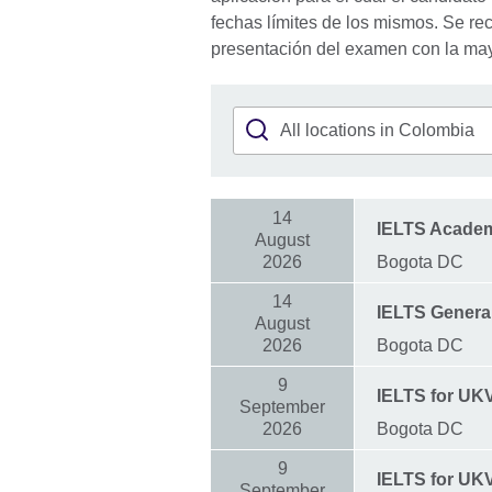
fechas límites de los mismos. Se re
presentación del examen con la mayo
14
IELTS Acade
August
2026
Bogota DC
14
IELTS General
August
2026
Bogota DC
9
IELTS for UK
September
2026
Bogota DC
9
IELTS for UKV
September