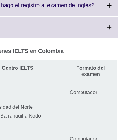
Click
ago el registro al examen de inglés?
to
expand.
More
k
information
available.
and.
e
enes IELTS en Colombia
rmation
lable.
Centro IELTS
Formato del
examen
Computador
sidad del Norte
Barranquilla Nodo
Computador