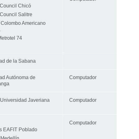
 Council Chicó
 Council Salitre
 Colombo Americano
á
Metrotel 74
ad de la Sabana
dad Autónoma de
Computador
anga
a Universidad Javeriana
Computador
Computador
s EAFIT Poblado
Medellín