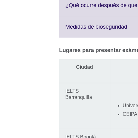
More
¿Qué ocurre después de que h
information
available.
Clic
Medidas de bioseguridad
to
exp
Mor
Lugares para presentar exám
info
avai
Ciudad
IELTS
Barranquilla
Univer
CEIPA 
IELTS Bogotá