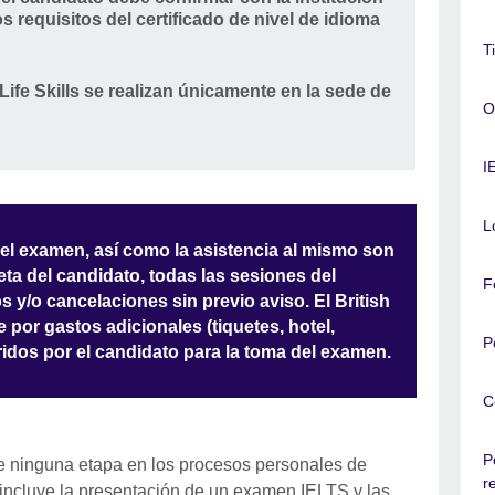
 requisitos del certificado de nivel de idioma
T
fe Skills se realizan únicamente en la sede de
O
I
L
del examen, así como la asistencia al mismo son
ta del candidato, todas las sesiones del
F
 y/o cancelaciones sin previo aviso. El British
por gastos adicionales (tiquetes, hotel,
P
ridos por el candidato para la toma del examen.
C
P
de ninguna etapa en los procesos personales de
r
o incluye la presentación de un examen IELTS y las