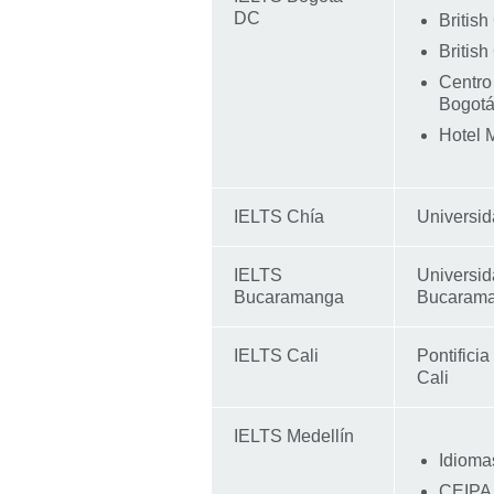
DC
British
British
Centro
Bogot
Hotel 
IELTS Chía
Universid
IELTS
Universi
Bucaramanga
Bucaram
IELTS Cali
Pontifici
Cali
IELTS Medellín
Idioma
CEIPA 