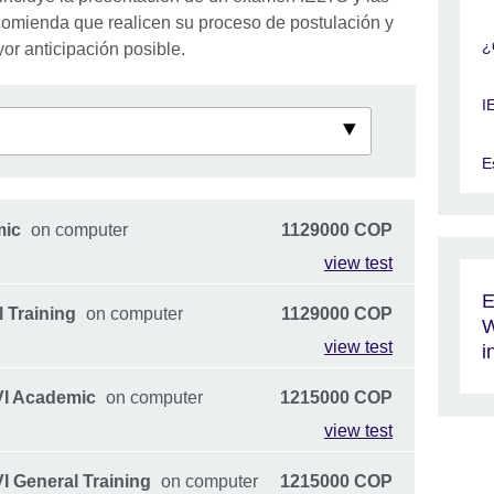
comienda que realicen su proceso de postulación y
¿
r anticipación posible.
I
E
mic
on computer
1129000 COP
view test
E
 Training
on computer
1129000 COP
W
view test
i
VI Academic
on computer
1215000 COP
view test
I General Training
on computer
1215000 COP