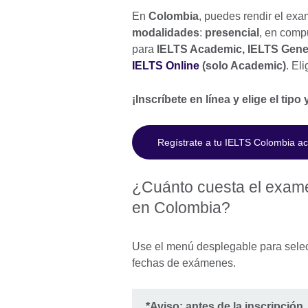
En
Colombia
, puedes rendir el ex
modalidades
:
presencial
, en comp
para
IELTS Academic, IELTS Gener
IELTS Online
(solo Academic)
. El
¡Inscríbete en línea y elige el ti
Regístrate a tu IELTS Colombia a
¿Cuánto cuesta el exam
en Colombia?
Use el menú desplegable para selecc
fechas de exámenes.
*Aviso: antes de la inscripción